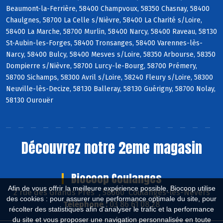
Beaumont-la-Ferrière, 58400 Champvoux, 58350 Chasnay, 58400
Chaulgnes, 58700 La Celle s/Nièvre, 58400 La Charité s/Loire,
58400 La Marche, 58700 Murlin, 58400 Narcy, 58400 Raveau, 58130
St-Aubin-les-Forges, 58400 Tronsanges, 58400 Varennes-lès-
Narcy, 58400 Bulcy, 58400 Mesves s/Loire, 58350 Arbourse, 58350
Dompierre s/Nièvre, 58700 Lurcy-le-Bourg, 58700 Prémery,
58700 Sichamps, 58300 Avril s/Loire, 58240 Fleury s/Loire, 58300
Neuville-lès-Decize, 58130 Balleray, 58130 Guérigny, 58700 Nolay,
58130 Ourouër
Découvrez notre 2eme magasin
Biocoop Coulanges
Afin de vous offrir la meilleure expérience possible, Biocoop utilise
2 rue des Grands Près , 58660 Coulanges-lès-Nevers
des cookies : pour assurer une performance optimale du site, pour
Téléphone :
03 86 61 08 28
récolter des statistiques afin d'analyser le trafic et la performance
du site et vous proposer une navigation personnalisée en toute