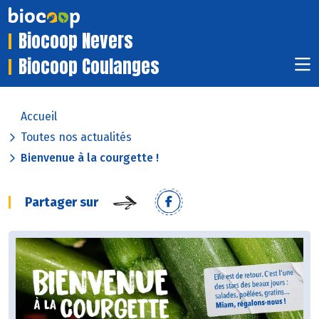
Biocoop Nevers
Biocoop Coulanges
Accueil
Toutes nos actualités
Bienvenue à la courgette !
Partager sur