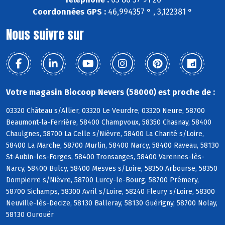
Coordonnées GPS :
46,994357 ° , 3,122381 °
Nous suivre sur
Votre magasin Biocoop Nevers (58000) est proche de :
03320 Château s/Allier, 03320 Le Veurdre, 03320 Neure, 58700
Beaumont-la-Ferrière, 58400 Champvoux, 58350 Chasnay, 58400
Chaulgnes, 58700 La Celle s/Nièvre, 58400 La Charité s/Loire,
58400 La Marche, 58700 Murlin, 58400 Narcy, 58400 Raveau, 58130
St-Aubin-les-Forges, 58400 Tronsanges, 58400 Varennes-lès-
Narcy, 58400 Bulcy, 58400 Mesves s/Loire, 58350 Arbourse, 58350
Dompierre s/Nièvre, 58700 Lurcy-le-Bourg, 58700 Prémery,
58700 Sichamps, 58300 Avril s/Loire, 58240 Fleury s/Loire, 58300
Neuville-lès-Decize, 58130 Balleray, 58130 Guérigny, 58700 Nolay,
58130 Ourouër