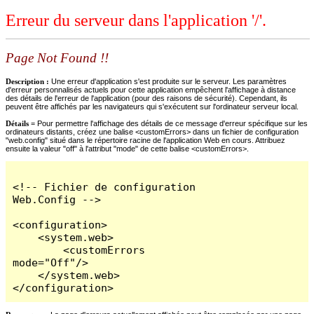
Erreur du serveur dans l'application '/'.
Page Not Found !!
Description :
Une erreur d'application s'est produite sur le serveur. Les paramètres
d'erreur personnalisés actuels pour cette application empêchent l'affichage à distance
des détails de l'erreur de l'application (pour des raisons de sécurité). Cependant, ils
peuvent être affichés par les navigateurs qui s'exécutent sur l'ordinateur serveur local.
Détails =
Pour permettre l'affichage des détails de ce message d'erreur spécifique sur les
ordinateurs distants, créez une balise <customErrors> dans un fichier de configuration
"web.config" situé dans le répertoire racine de l'application Web en cours. Attribuez
ensuite la valeur "off" à l'attribut "mode" de cette balise <customErrors>.
<!-- Fichier de configuration 
Web.Config -->

<configuration>

    <system.web>

        <customErrors 
mode="Off"/>

    </system.web>

</configuration>