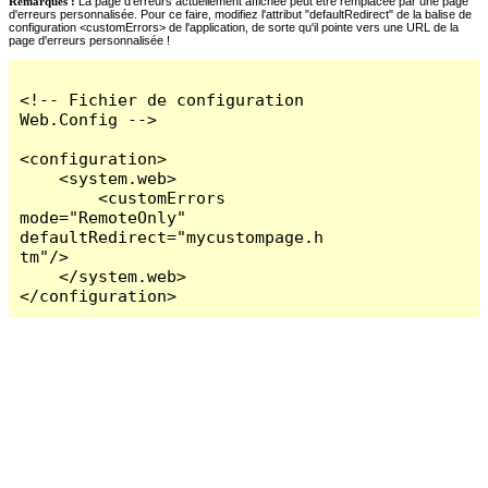
Remarques :
La page d'erreurs actuellement affichée peut être remplacée par une page
d'erreurs personnalisée. Pour ce faire, modifiez l'attribut "defaultRedirect" de la balise de
configuration <customErrors> de l'application, de sorte qu'il pointe vers une URL de la
page d'erreurs personnalisée !
<!-- Fichier de configuration 
Web.Config -->

<configuration>

    <system.web>

        <customErrors 
mode="RemoteOnly" 
defaultRedirect="mycustompage.h
tm"/>

    </system.web>

</configuration>