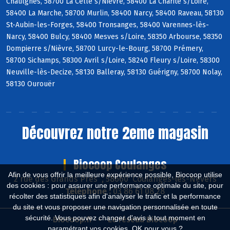
Chaulgnes, 58700 La Celle s/Nièvre, 58400 La Charité s/Loire,
58400 La Marche, 58700 Murlin, 58400 Narcy, 58400 Raveau, 58130
St-Aubin-les-Forges, 58400 Tronsanges, 58400 Varennes-lès-
Narcy, 58400 Bulcy, 58400 Mesves s/Loire, 58350 Arbourse, 58350
Dompierre s/Nièvre, 58700 Lurcy-le-Bourg, 58700 Prémery,
58700 Sichamps, 58300 Avril s/Loire, 58240 Fleury s/Loire, 58300
Neuville-lès-Decize, 58130 Balleray, 58130 Guérigny, 58700 Nolay,
58130 Ourouër
Découvrez notre 2eme magasin
Biocoop Coulanges
Afin de vous offrir la meilleure expérience possible, Biocoop utilise
2 rue des Grands Près , 58660 Coulanges-lès-Nevers
des cookies : pour assurer une performance optimale du site, pour
Téléphone :
03 86 61 08 28
récolter des statistiques afin d'analyser le trafic et la performance
du site et vous proposer une navigation personnalisée en toute
sécurité. Vous pouvez changer d'avis à tout moment en
Biocoop.fr
Le réseau Biocoop
paramétrant vos cookies. OK pour vous ?