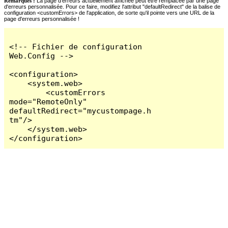
Remarques :
La page d'erreurs actuellement affichée peut être remplacée par une page
d'erreurs personnalisée. Pour ce faire, modifiez l'attribut "defaultRedirect" de la balise de
configuration <customErrors> de l'application, de sorte qu'il pointe vers une URL de la
page d'erreurs personnalisée !
<!-- Fichier de configuration 
Web.Config -->

<configuration>

    <system.web>

        <customErrors 
mode="RemoteOnly" 
defaultRedirect="mycustompage.h
tm"/>

    </system.web>

</configuration>