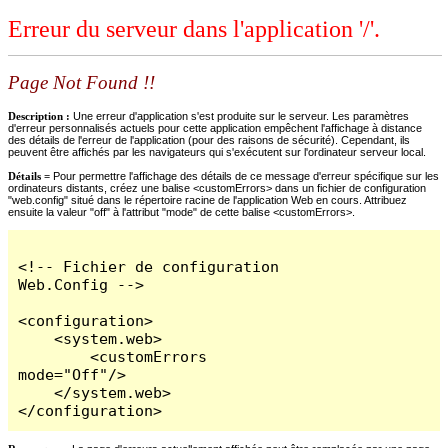
Erreur du serveur dans l'application '/'.
Page Not Found !!
Description :
Une erreur d'application s'est produite sur le serveur. Les paramètres
d'erreur personnalisés actuels pour cette application empêchent l'affichage à distance
des détails de l'erreur de l'application (pour des raisons de sécurité). Cependant, ils
peuvent être affichés par les navigateurs qui s'exécutent sur l'ordinateur serveur local.
Détails =
Pour permettre l'affichage des détails de ce message d'erreur spécifique sur les
ordinateurs distants, créez une balise <customErrors> dans un fichier de configuration
"web.config" situé dans le répertoire racine de l'application Web en cours. Attribuez
ensuite la valeur "off" à l'attribut "mode" de cette balise <customErrors>.
<!-- Fichier de configuration 
Web.Config -->

<configuration>

    <system.web>

        <customErrors 
mode="Off"/>

    </system.web>

</configuration>