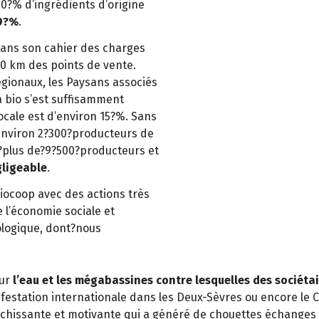
00?% d’ingrédients d’origine
99?%
.
 dans son cahier des charges
50 km des points de vente.
gionaux, les Paysans associés
a bio s’est suffisamment
locale est d’environ 15?%. Sans
environ 2?300?producteurs de
t?plus de?9?500?producteurs et
gligeable
.
Biocoop avec des actions très
e l’économie sociale et
écologique, dont?nous
ur
l’eau et les mégabassines contre lesquelles des sociétai
ifestation internationale dans les Deux-Sèvres ou encore le C
chissante et motivante qui a généré de chouettes échanges a