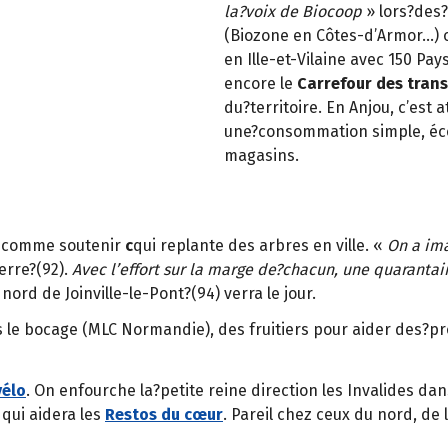
la?voix de Biocoop
» lors?des
(Biozone en Côtes-d’Armor…) o
en Ille-et-Vilaine avec 150 Pa
encore le
Carrefour des trans
du?territoire. En Anjou, c’est 
une?consommation simple, éco
magasins.
e, comme soutenir
c
qui replante des arbres en ville. «
On a ima
rre?(92).
Avec l’effort sur la marge de?chacun, une quarantain
 nord de Joinville-le-Pont?(94) verra le jour.
ns le bocage (MLC Normandie), des fruitiers pour aider des?p
vélo
. On enfourche la?petite reine direction les Invalides da
qui aidera les
Restos du cœur
. Pareil chez ceux du nord, de 