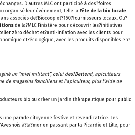
?échanges. D’autres MLC ont participé à des?foires
u organisé leur évènement, telle la
Fête de la bio locale
ysans associés de?Biocoop et?160?fournisseurs locaux. Ou?
itions
de la?MLC Finistère pour découvrir les?initiatives
atelier zéro déchet et?anti-inflation avec les clients pour
nomique et?écologique, avec les produits disponibles en?
giné un “miel militant”, celui des?Bettend, apiculteurs
e de magasins franciliens et l’apiculteur, plus l’aide de
roducteurs bio ou créer un jardin thérapeutique pour public
ns une parade citoyenne festive et revendicatrice. Les
l’Avesnois à?la?mer en passant par la Picardie et Lille, pour