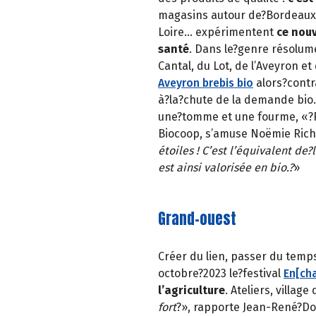
magasins autour de?Bordeaux (
Loire… expérimentent
ce nouv
santé
. Dans le?genre résolume
Cantal, du Lot, de l’Aveyron e
Aveyron brebis bio
alors?contr
à?la?chute de la demande bio. 
une?tomme et une fourme, «?Re
Biocoop, s’amuse Noëmie Richa
étoiles ! C’est l’équivalent d
est ainsi valorisée en bio.?
»
Grand-ouest
Créer du lien, passer du tem
octobre?2023 le?festival
En[ch
l’agriculture
. Ateliers, village
fort
?», rapporte Jean-René?Dor