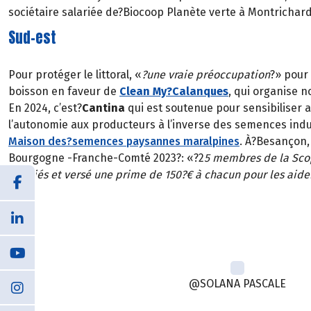
sociétaire salariée de?Biocoop Planète verte à Montrichard 
Sud-est
Pour protéger le littoral, «
?une vraie préoccupation
?» pour
boisson en faveur de
Clean My?Calanques
, qui organise 
En 2024, c’est?
Cantina
qui est soutenue pour sensibiliser 
l’autonomie aux producteurs à l’inverse des semences indu
Maison des?semences paysannes maralpines
. À?Besançon,
Bourgogne -Franche-Comté 2023?: «?2
5 membres de la Scop
salariés et versé une prime de 150?€ à chacun pour les aide
@SOLANA PASCALE