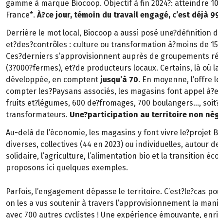
gamme à marque Biocoop. Objectif à fin 2024?: atteindre 1
France*.
À?ce jour, témoin du travail engagé, c’est déjà 
Derrière le mot local, Biocoop a aussi posé une?définition
et?des?contrôles : culture ou transformation à?moins de 1
Ces?derniers s’approvisionnent auprès de groupements ré
(3?000?fermes), et?de producteurs locaux. Certains, là où l
développée, en comptent
jusqu’à 70
. En moyenne, l’offre 
compter les?Paysans associés, les magasins font appel à?
fruits et?légumes, 600 de?fromages, 700 boulangers…, soi
transformateurs.
Une?participation au territoire non né
Au-delà de l’économie, les magasins y font vivre le?projet 
diverses, collectives (44 en 2023) ou individuelles, autour d
solidaire, l’agriculture, l’alimentation bio et la transition 
proposons ici quelques exemples.
Parfois, l’engagement dépasse le territoire. C’est?le?cas po
on les a vus soutenir à travers l’approvisionnement la man
avec 700 autres cyclistes ! Une expérience émouvante, enri