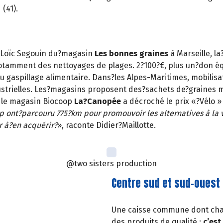
(41).
 Loïc Segouin du?magasin
Les bonnes graines
à Marseille, l
notamment des nettoyages de plages. 2?100?€, plus un?don équ
au gaspillage alimentaire. Dans?les Alpes-Maritimes, mobili
strielles. Les?magasins proposent des?sachets de?graines me
 le magasin Biocoop
La?Canopée
a décroché le prix «?Vélo »
 ont?parcouru 775?km pour promouvoir les alternatives à la vo
r à?en acquérir?
», raconte Didier?Maillotte.
@two sisters production
Centre sud et sud-ouest
Une caisse commune dont chac
des produits de qualité :
c’est