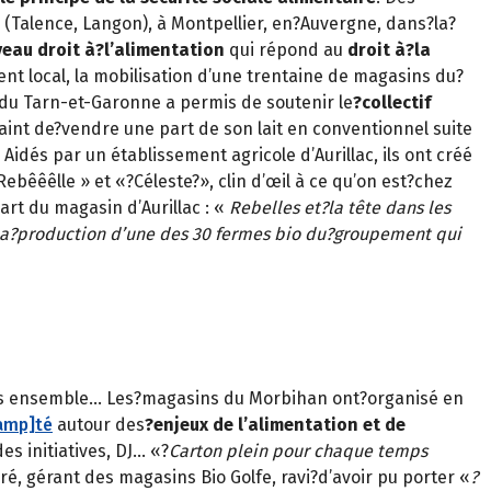
Talence, Langon), à Montpellier, en?Auvergne, dans?la?
eau droit à?l’alimentation
qui répond au
droit à?la
nt local, la mobilisation d’une trentaine de magasins du?
t du Tarn-et-Garonne a permis de soutenir le
?collectif
aint de?vendre une part de son lait en conventionnel suite
Aidés par un établissement agricole d’Aurillac, ils ont créé
bêêêlle » et «?Céleste?», clin d’œil à ce qu’on est?chez
rt du magasin d’Aurillac : «
Rebelles et?la tête dans les
e?la?production d’une des 30 fermes bio du?groupement qui
ps ensemble… Les?magasins du Morbihan ont?organisé en
amp]té
autour des
?enjeux de l’alimentation et de
 des initiatives, DJ… «?
Carton plein pour chaque temps
é, gérant des magasins Bio Golfe, ravi?d’avoir pu porter «
?