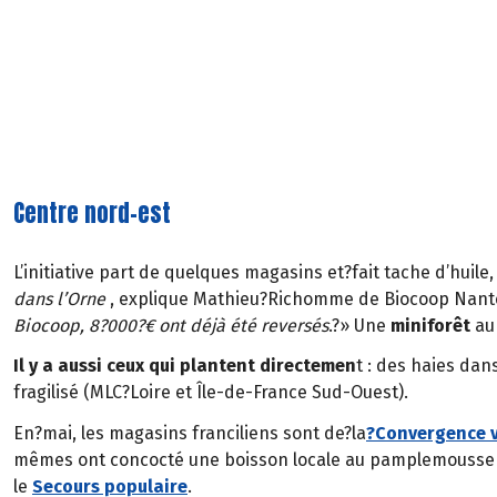
Centre nord-est
L’initiative part de quelques magasins et?fait tache d’huil
dans l’Orne
, explique Mathieu?Richomme de Biocoop Nante
Biocoop, 8?000?€ ont déjà été reversés
.?» Une
miniforêt
au
Il y a aussi ceux qui plantent directemen
t : des haies da
fragilisé (MLC?Loire et Île-de-France Sud-Ouest).
En?mai, les magasins franciliens sont de?la
?Convergence 
mêmes ont concocté une boisson locale au pamplemousse 
le
Secours populaire
.