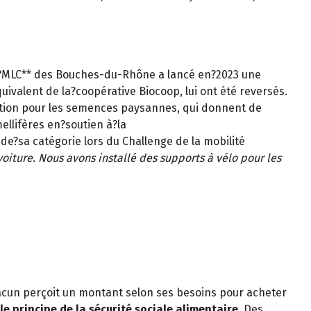
a?MLC** des Bouches-du-Rhône a lancé en?2023 une
ivalent de la?coopérative Biocoop, lui ont été reversés.
sation pour les semences paysannes, qui donnent de
llifères en?soutien à?la
 de?sa catégorie lors du Challenge de la mobilité
iture. Nous avons installé des supports à vélo pour les
un perçoit un montant selon ses besoins pour acheter
 le principe de la sécurité sociale alimentaire
. Des