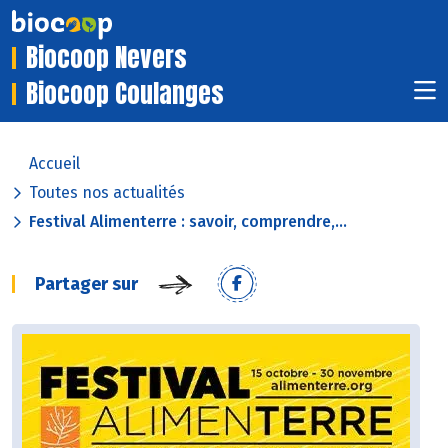
Biocoop Nevers
Biocoop Coulanges
Accueil
Toutes nos actualités
Festival Alimenterre : savoir, comprendre,...
Partager sur