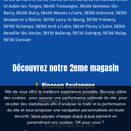
St-Aubin-les-Forges, 58400 Tronsanges, 58400 Varennes-lès-
Narcy, 58400 Bulcy, 58400 Mesves s/Loire, 58350 Arbourse, 58350
Dompierre s/Nièvre, 58700 Lurcy-le-Bourg, 58700 Prémery,
58700 Sichamps, 58300 Avril s/Loire, 58240 Fleury s/Loire, 58300
Neuville-lès-Decize, 58130 Balleray, 58130 Guérigny, 58700 Nolay,
58130 Ourouër
Découvrez notre 2eme magasin
Biocoop Coulanges
Afin de vous offrir la meilleure expérience possible, Biocoop utilise
2 rue des Grands Près , 58660 Coulanges-lès-Nevers
des cookies : pour assurer une performance optimale du site, pour
Téléphone :
03 86 61 08 28
récolter des statistiques afin d'analyser le trafic et la performance
du site et vous proposer une navigation personnalisée en toute
sécurité. Vous pouvez changer d'avis à tout moment en
Biocoop.fr
Le réseau Biocoop
paramétrant vos cookies. OK pour vous ?
Copyright Biocoop 2026