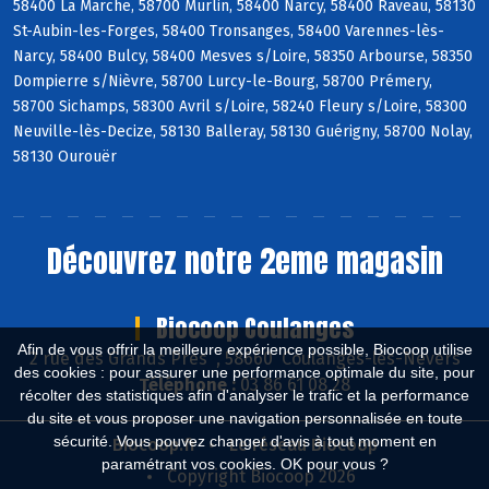
58400 La Marche, 58700 Murlin, 58400 Narcy, 58400 Raveau, 58130
St-Aubin-les-Forges, 58400 Tronsanges, 58400 Varennes-lès-
Narcy, 58400 Bulcy, 58400 Mesves s/Loire, 58350 Arbourse, 58350
Dompierre s/Nièvre, 58700 Lurcy-le-Bourg, 58700 Prémery,
58700 Sichamps, 58300 Avril s/Loire, 58240 Fleury s/Loire, 58300
Neuville-lès-Decize, 58130 Balleray, 58130 Guérigny, 58700 Nolay,
58130 Ourouër
Découvrez notre 2eme magasin
Biocoop Coulanges
Afin de vous offrir la meilleure expérience possible, Biocoop utilise
2 rue des Grands Près , 58660 Coulanges-lès-Nevers
des cookies : pour assurer une performance optimale du site, pour
Téléphone :
03 86 61 08 28
récolter des statistiques afin d'analyser le trafic et la performance
du site et vous proposer une navigation personnalisée en toute
sécurité. Vous pouvez changer d'avis à tout moment en
Biocoop.fr
Le réseau Biocoop
paramétrant vos cookies. OK pour vous ?
Copyright Biocoop 2026